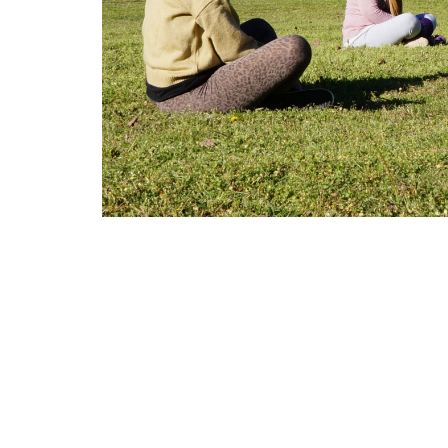
Cómo llegar al Ashram
La dirección del Ashram es Lorenzo Casey Sur 35
Encontrarás la entrada en un
portón negro
de mano
A tener en cuenta: Hay antes un portón idéntico c