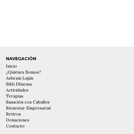
Las enseñanzas aquí brindadas no constitu
Al inscribirte a eventos y/o actividades en el As
que estas reglas aplican a todas las personas por 
creadas para garantizar un ambiente seguro y un
NAVEGACIÓN
Inicio
¿Quiénes Somos?
Ashram Luján
Sikh Dharma
Actividades
Terapias
Sanación con Caballos
Bienestar Empresarial
Retiros
Donaciones
Contacto