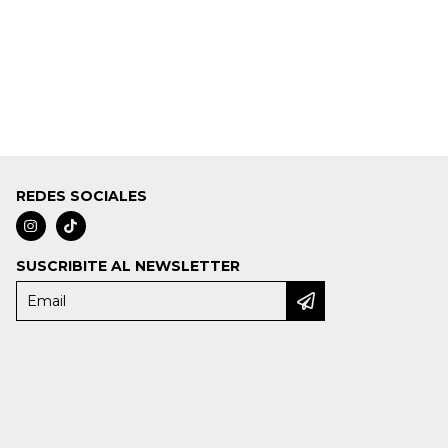
ca deberás dirigirte a profesionales de la salud.
mas de Convivencia
. Es importante que sepas
 durante tu visita o estadía, ya que fueron
REDES SOCIALES
SUSCRIBITE AL NEWSLETTER