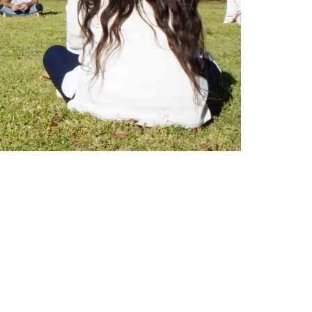
gle Maps como Ashram Luján Caminos Al Infinito.
inito
y un cartel de madera que dice
Ashram.
ue dice Ashram y tiene nuestro logo.