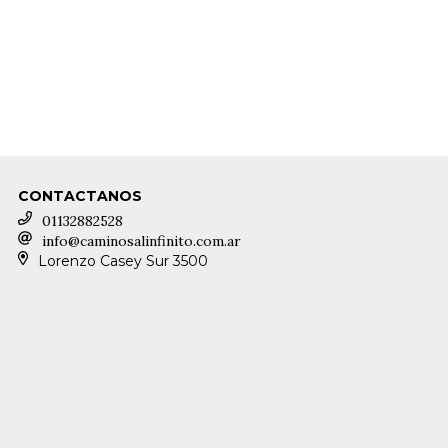
yen consejos médicos.
Por cualquier consulta médica o psicológi
hram se te enviará un archivo PDF con nuestro
Reglamento y Nor
igual, que las leas atentamente antes de tu llegada y las respetes
a convivencia en armonía con la comunidad.
CONTACTANOS
01132882528
info@caminosalinfinito.com.ar
Lorenzo Casey Sur 3500