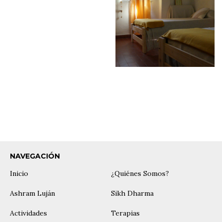
-Baños químicos
-Ducha portátil
-Deberás traer la carpa, bolsa
de dormir y toallas.
¡Para más información e inscripciones podés escribirnos por
mail!
vaisakhiarg@gmail.com
NAVEGACIÓN
Inicio
¿Quiénes Somos?
Ashram Luján
Sikh Dharma
Actividades
Terapias