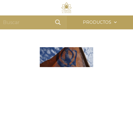
MENÚ
0
PRODUCTOS
Inicio
/
Opciones de hospedaje
Festival de Vaisakhi 2022
OPCIONES DE HOSPEDAJE
En
Ashram Luján
contamos con dos cabañas, Shakti y
Bhakti, y habitaciones exclusivas en el área del Salón de
Yoga, para participantes de nuestros Retiros y eventos con
opción de hospedaje.