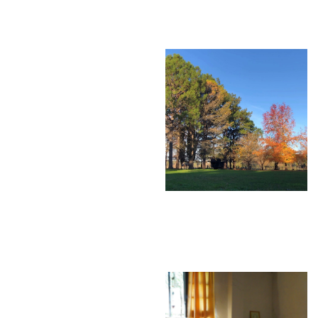
Durante el Festival de Vaisakhi 2022 estarán disponibles las
opciones de hospedaje en nuestras cabañas o en carpa.
Estadía en
nuestras
cabañas:
-Calefacción
-Habitaciones compartidas
-Baños compartidos con ducha
-Camas individuales y superpuestas
-Incluye ropa de cama y toallas
Estadía en carpa: