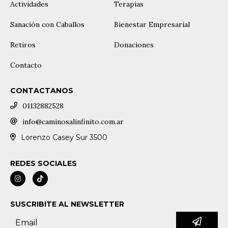
Actividades
Terapias
Sanación con Caballos
Bienestar Empresarial
Retiros
Donaciones
Contacto
CONTACTANOS
01132882528
info@caminosalinfinito.com.ar
Lorenzo Casey Sur 3500
REDES SOCIALES
SUSCRIBITE AL NEWSLETTER