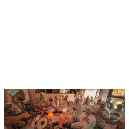
Este es el mantra de éxtasis. Este mantra significa
“indescribiblemente grande es la máxima e infinita sabiduría
de Dios”. Llio es una variación afectuosa, pero respetuosa
de la palabra Lli, la cual significa alma. La palabra Llio envía el
mensaje directamente al alma. “¡Oh, mi alma, Dios es!”.
Este mantra causa un roce muy sutil en contra del centro
del paladar superior, y estimula el meridiano conocido como
el punto meridiano de Cristo en el Occidente y, en el
Oriente, como sattvica buddha bindu. La lengua y los labios
corresponden al Sol y a la Luna en su movimiento. Alivia las
heridas de la vida con la dicha infinita que este mantra
induce.