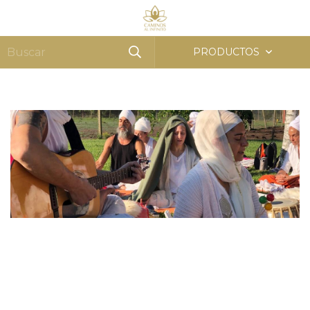
MENÚ
0
PRODUCTOS
Inicio
/
Los Mantras Más Frecuentes
Recursos para Yoguis
LOS MANTRAS MÁS FRECUENTES